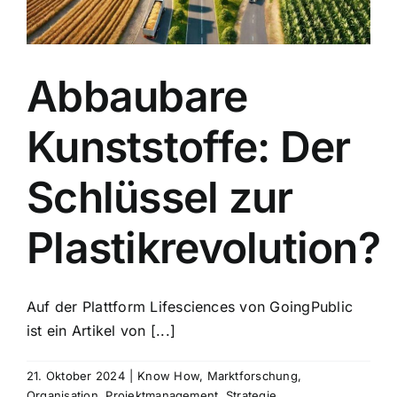
Abbaubare
Kunststoffe: Der
Schlüssel zur
Plastikrevolution?
Auf der Plattform Lifesciences von GoingPublic
ist ein Artikel von [...]
21. Oktober 2024
|
Know How
,
Marktforschung
,
Organisation
,
Projektmanagement
,
Strategie